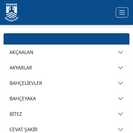
Ana içeriğe geç
Mahalleler
AKÇAALAN
AKYARLAR
BAHÇELİEVLER
BAHÇEYAKA
BİTEZ
CEVAT ŞAKİR