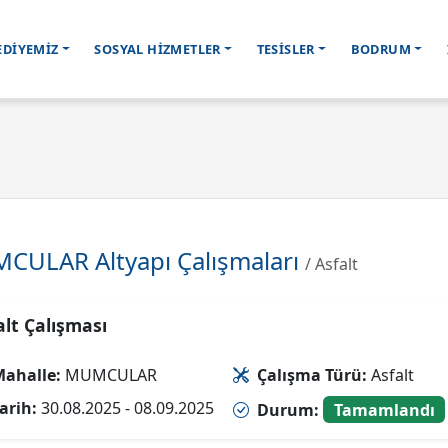
EDİYEMİZ
SOSYAL HİZMETLER
TESİSLER
BODRUM
CULAR Altyapı Çalışmaları
/ Asfalt
alt Çalışması
ahalle:
MUMCULAR
Çalışma Türü:
Asfalt
arih:
30.08.2025 - 08.09.2025
Durum:
Tamamlandı