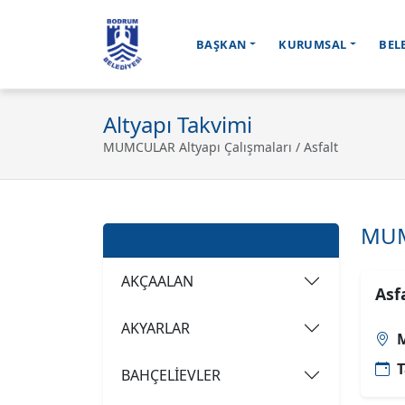
BAŞKAN
KURUMSAL
BEL
Ana içeriğe geç
Altyapı Takvimi
MUMCULAR Altyapı Çalışmaları / Asfalt
MUM
Mahalleler
AKÇAALAN
Asf
AKYARLAR
M
T
BAHÇELİEVLER