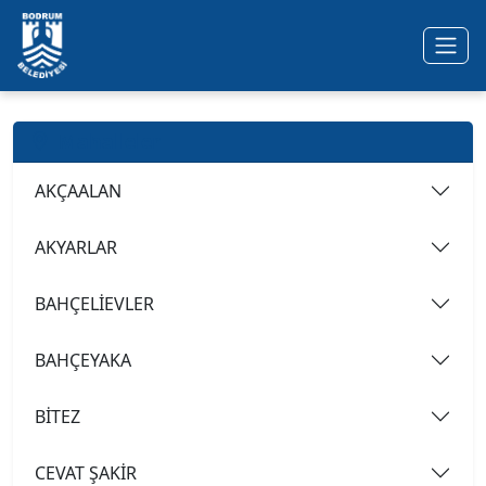
Ana içeriğe geç
Mahalleler
AKÇAALAN
AKYARLAR
BAHÇELİEVLER
BAHÇEYAKA
BİTEZ
CEVAT ŞAKİR