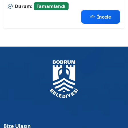
Durum:
Tamamlandı
İncele
Bize Ulaşın