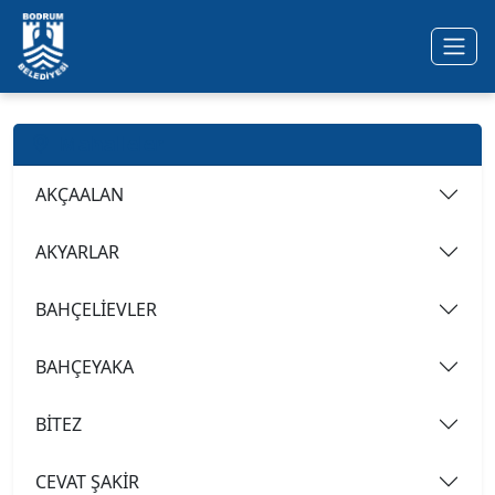
Ana içeriğe geç
Mahalleler
AKÇAALAN
AKYARLAR
BAHÇELİEVLER
BAHÇEYAKA
BİTEZ
CEVAT ŞAKİR