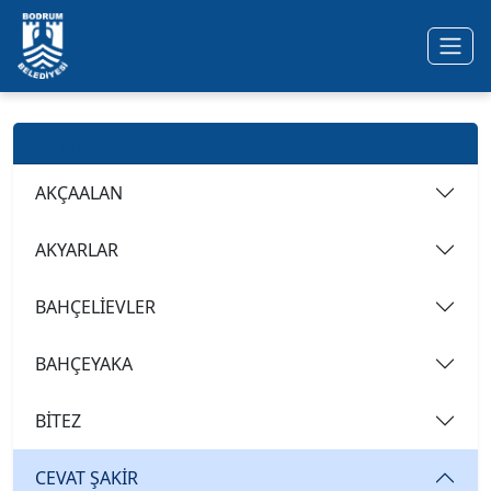
Ana içeriğe geç
Mahalleler
AKÇAALAN
AKYARLAR
BAHÇELİEVLER
BAHÇEYAKA
BİTEZ
CEVAT ŞAKİR