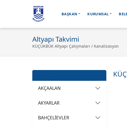
BAŞKAN
KURUMSAL
BEL
Ana içeriğe geç
Altyapı Takvimi
KÜÇÜKBÜK Altyapı Çalışmaları / Kanalizasyon
KÜÇ
Mahalleler
AKÇAALAN
AKYARLAR
BAHÇELİEVLER