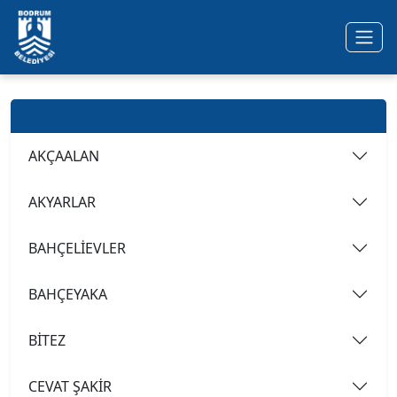
Ana içeriğe geç
Mahalleler
AKÇAALAN
AKYARLAR
BAHÇELİEVLER
BAHÇEYAKA
BİTEZ
CEVAT ŞAKİR