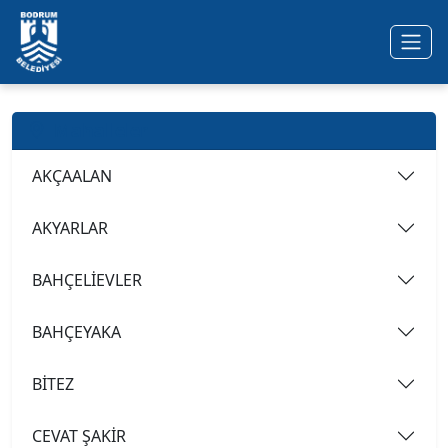
Ana içeriğe geç
Mahalleler
AKÇAALAN
AKYARLAR
BAHÇELİEVLER
BAHÇEYAKA
BİTEZ
CEVAT ŞAKİR