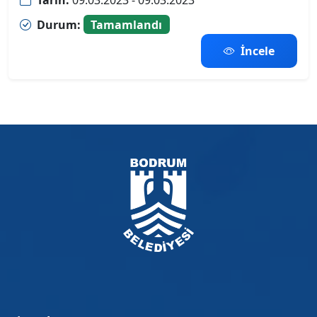
Durum:
Tamamlandı
İncele