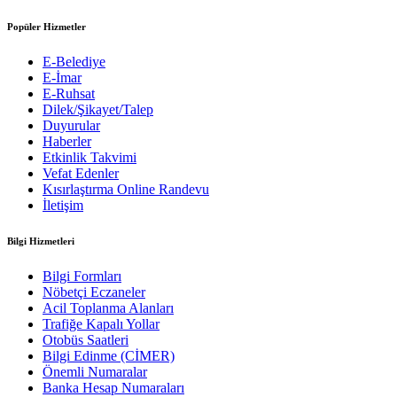
Popüler Hizmetler
E-Belediye
E-İmar
E-Ruhsat
Dilek/Şikayet/Talep
Duyurular
Haberler
Etkinlik Takvimi
Vefat Edenler
Kısırlaştırma Online Randevu
İletişim
Bilgi Hizmetleri
Bilgi Formları
Nöbetçi Eczaneler
Acil Toplanma Alanları
Trafiğe Kapalı Yollar
Otobüs Saatleri
Bilgi Edinme (CİMER)
Önemli Numaralar
Banka Hesap Numaraları