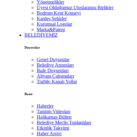
Yönetmelikler
Üyesi Olduğumuz Uluslararası Birlikler
Bodrum Kent Konseyi
Kardeş Şehirler
Kurumsal Logolar
Marka&Patent
BELEDİYEMİZ
Duyurular
Genel Duyurular
Belediye Anonsları
İhale Duyuruları
Altyapı Çalışmaları
Trafiğe Kapalı Yollar
Basın
Haberler
Tanıtım Videoları
Halikarnas Bülten
Belediye Meclis Toplantıları
Etkinlik Takvimi
Haber Arşivi