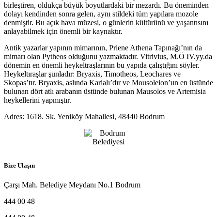
birleştiren, oldukça büyük boyutlardaki bir mezardı. Bu öneminden
dolayı kendinden sonra gelen, aynı stildeki tüm yapılara mozole
denmiştir. Bu açık hava müzesi, o günlerin kültürünü ve yaşantısını
anlayabilmek için önemli bir kaynaktır.
Antik yazarlar yapının mimarının, Priene Athena Tapınağı’nın da
mimarı olan Pytheos olduğunu yazmaktadır. Vitrivius, M.Ö IV.yy.da
dönemin en önemli heykeltraşlarının bu yapıda çalıştığını söyler.
Heykeltıraşlar şunladır: Bryaxis, Timotheos, Leochares ve
Skopas’tır. Bryaxis, aslında Karialı’dır ve Mousoleion’un en üstünde
bulunan dört atlı arabanın üstünde bulunan Mausolos ve Artemisia
heykellerini yapmıştır.
Adres: 1618. Sk. Yeniköy Mahallesi, 48440 Bodrum
Bize Ulaşın
Çarşı Mah. Belediye Meydanı No.1 Bodrum
444 00 48