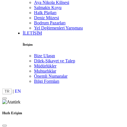
Aya Nikola Kilisesi
Salmakis Koyu
Halk Plajları
Deniz Müzesi
Bodrum Pazarları
Yel Değirmenleri Yarışması
İLETİŞİM
İletişim
Bize Ulaşın
Dilek-Şikayet ve Talep
Müdürlükler
Muhtarlıklar
Önemli Numaralar
Bilgi Formları
|
EN
TR
Hızlı Erişim