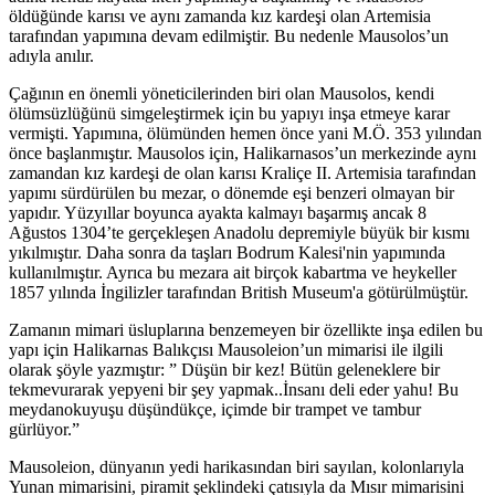
öldüğünde karısı ve aynı zamanda kız kardeşi olan Artemisia
tarafından yapımına devam edilmiştir. Bu nedenle Mausolos’un
adıyla anılır.
Çağının en önemli yöneticilerinden biri olan Mausolos, kendi
ölümsüzlüğünü simgeleştirmek için bu yapıyı inşa etmeye karar
vermişti. Yapımına, ölümünden hemen önce yani M.Ö. 353 yılından
önce başlanmıştır. Mausolos için, Halikarnasos’un merkezinde aynı
zamandan kız kardeşi de olan karısı Kraliçe II. Artemisia tarafından
yapımı sürdürülen bu mezar, o dönemde eşi benzeri olmayan bir
yapıdır. Yüzyıllar boyunca ayakta kalmayı başarmış ancak 8
Ağustos 1304’te gerçekleşen Anadolu depremiyle büyük bir kısmı
yıkılmıştır. Daha sonra da taşları Bodrum Kalesi'nin yapımında
kullanılmıştır. Ayrıca bu mezara ait birçok kabartma ve heykeller
1857 yılında İngilizler tarafından British Museum'a götürülmüştür.
Zamanın mimari üsluplarına benzemeyen bir özellikte inşa edilen bu
yapı için Halikarnas Balıkçısı Mausoleion’un mimarisi ile ilgili
olarak şöyle yazmıştır: ” Düşün bir kez! Bütün geleneklere bir
tekmevurarak yepyeni bir şey yapmak..İnsanı deli eder yahu! Bu
meydanokuyuşu düşündükçe, içimde bir trampet ve tambur
gürlüyor.”
Mausoleion, dünyanın yedi harikasından biri sayılan, kolonlarıyla
Yunan mimarisini, piramit şeklindeki çatısıyla da Mısır mimarisini