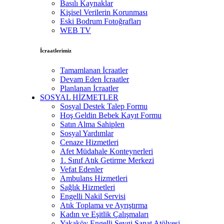
Basılı Kaynaklar
Kişisel Verilerin Korunması
Eski Bodrum Fotoğrafları
WEB TV
İcraatlerimiz
Tamamlanan İcraatler
Devam Eden İcraatler
Planlanan İcraatler
SOSYAL HİZMETLER
Sosyal Destek Talep Formu
Hoş Geldin Bebek Kayıt Formu
Satın Alma Sahiplen
Sosyal Yardımlar
Cenaze Hizmetleri
Afet Müdahale Konteynerleri
1. Sınıf Atık Getirme Merkezi
Vefat Edenler
Ambulans Hizmetleri
Sağlık Hizmetleri
Engelli Nakil Servisi
Atık Toplama ve Ayrıştırma
Kadın ve Eşitlik Çalışmaları
Yakaköy Engelli Sevgi Sanat Atölyesi