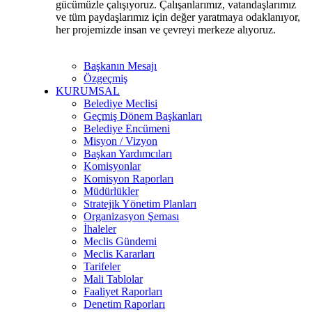
gücümüzle çalışıyoruz. Çalışanlarımız, vatandaşlarımız
ve tüm paydaşlarımız için değer yaratmaya odaklanıyor,
her projemizde insan ve çevreyi merkeze alıyoruz.
Başkanın Mesajı
Özgeçmiş
KURUMSAL
Belediye Meclisi
Geçmiş Dönem Başkanları
Belediye Encümeni
Misyon / Vizyon
Başkan Yardımcıları
Komisyonlar
Komisyon Raporları
Müdürlükler
Stratejik Yönetim Planları
Organizasyon Şeması
İhaleler
Meclis Gündemi
Meclis Kararları
Tarifeler
Mali Tablolar
Faaliyet Raporları
Denetim Raporları