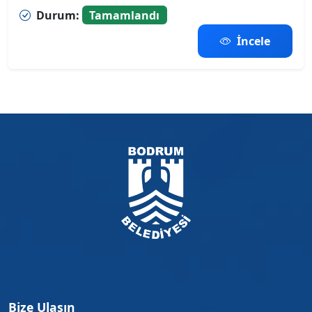
Durum:
Tamamlandı
İncele
Bize Ulaşın