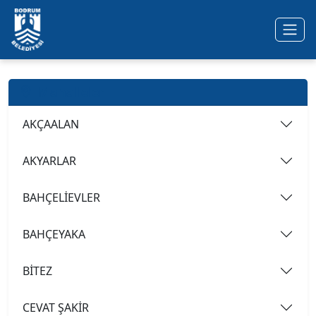
Ana içeriğe geç
Mahalleler
AKÇAALAN
AKYARLAR
BAHÇELİEVLER
BAHÇEYAKA
BİTEZ
CEVAT ŞAKİR