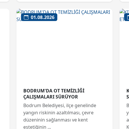
01.08.2026
BODRUM'DA OT TEMİZLİĞİ
ÇALIŞMALARI SÜRÜYOR
Bodrum Belediyesi, ilçe genelinde
B
yangın riskinin azaltılması, çevre
y
düzeninin sağlanması ve kent
a
estetiğinin ...
K