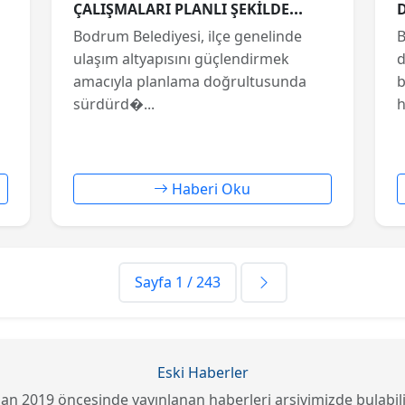
ÇALIŞMALARI PLANLI ŞEKİLDE
SÜRÜYOR
Bodrum Belediyesi, ilçe genelinde
B
ulaşım altyapısını güçlendirmek
d
a
amacıyla planlama doğrultusunda
b
sürdürd�...
h
Haberi Oku
Sayfa 1 / 243
Eski Haberler
an 2019 öncesinde yayınlanan haberleri arşivimizde bulabili