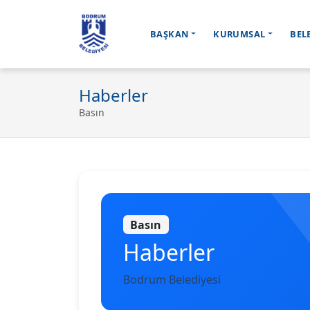
BAŞKAN
KURUMSAL
BEL
Ana içeriğe geç
Haberler
Basın
Basın
Haberler
Bodrum Belediyesi