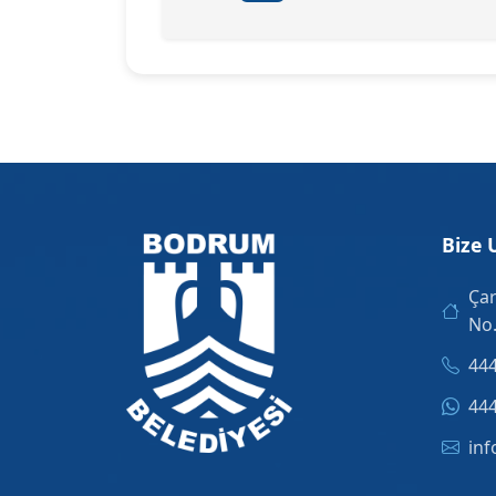
Bize 
Çar
No
444
444
inf