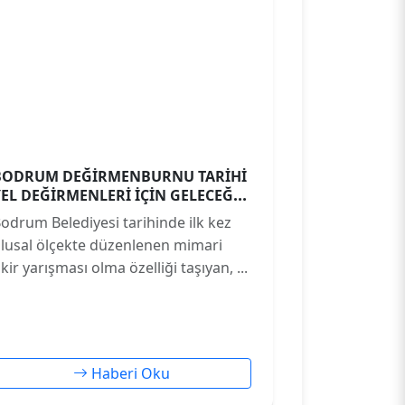
BODRUM DEĞİRMENBURNU TARİHİ
YEL DEĞİRMENLERİ İÇİN GELECEĞE
YÖN VERECEK FİKİRLER
odrum Belediyesi tarihinde ilk kez
ÖDÜLLENDİRİLDİ
lusal ölçekte düzenlenen mimari
ikir yarışması olma özelliği taşıyan, ...
Haberi Oku