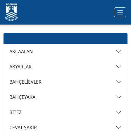
Ana içeriğe geç
Mahalleler
AKÇAALAN
AKYARLAR
BAHÇELİEVLER
BAHÇEYAKA
BİTEZ
CEVAT ŞAKİR