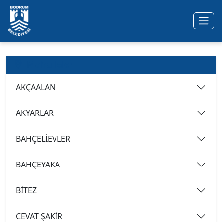
Ana içeriğe geç
Mahalleler
AKÇAALAN
AKYARLAR
BAHÇELİEVLER
BAHÇEYAKA
BİTEZ
CEVAT ŞAKİR