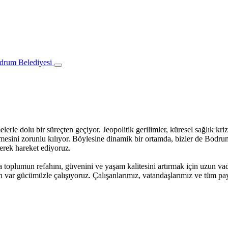
le dolu bir süreçten geçiyor. Jeopolitik gerilimler, küresel sağlık kriz
mesini zorunlu kılıyor. Böylesine dinamik bir ortamda, bizler de Bodrum
yerek hareket ediyoruz.
toplumun refahını, güvenini ve yaşam kalitesini artırmak için uzun vad
in var gücümüzle çalışıyoruz. Çalışanlarımız, vatandaşlarımız ve tüm p