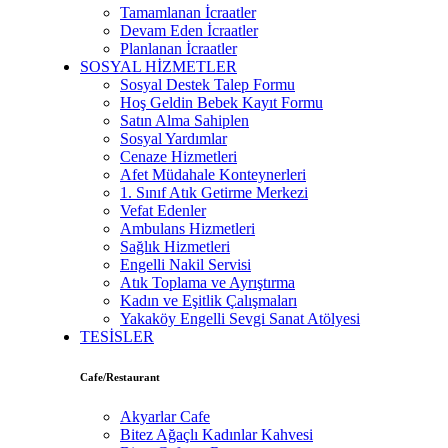
Tamamlanan İcraatler
Devam Eden İcraatler
Planlanan İcraatler
SOSYAL HİZMETLER
Sosyal Destek Talep Formu
Hoş Geldin Bebek Kayıt Formu
Satın Alma Sahiplen
Sosyal Yardımlar
Cenaze Hizmetleri
Afet Müdahale Konteynerleri
1. Sınıf Atık Getirme Merkezi
Vefat Edenler
Ambulans Hizmetleri
Sağlık Hizmetleri
Engelli Nakil Servisi
Atık Toplama ve Ayrıştırma
Kadın ve Eşitlik Çalışmaları
Yakaköy Engelli Sevgi Sanat Atölyesi
TESİSLER
Cafe/Restaurant
Akyarlar Cafe
Bitez Ağaçlı Kadınlar Kahvesi