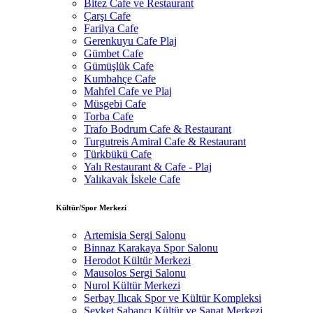
Bitez Cafe ve Restaurant
Çarşı Cafe
Farilya Cafe
Gerenkuyu Cafe Plaj
Gümbet Cafe
Gümüşlük Cafe
Kumbahçe Cafe
Mahfel Cafe ve Plaj
Müsgebi Cafe
Torba Cafe
Trafo Bodrum Cafe & Restaurant
Turgutreis Amiral Cafe & Restaurant
Türkbükü Cafe
Yalı Restaurant & Cafe - Plaj
Yalıkavak İskele Cafe
Kültür/Spor Merkezi
Artemisia Sergi Salonu
Binnaz Karakaya Spor Salonu
Herodot Kültür Merkezi
Mausolos Sergi Salonu
Nurol Kültür Merkezi
Serbay Ilıcak Spor ve Kültür Kompleksi
Şevket Sabancı Kültür ve Sanat Merkezi