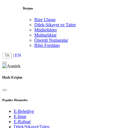
İletişim
Bize Ulaşın
Dilek-Şikayet ve Talep
Müdürlükler
Muhtarlıklar
Önemli Numaralar
Bilgi Formları
|
EN
TR
Hızlı Erişim
Popüler Hizmetler
E-Belediye
E-İmar
E-Ruhsat
Dilek/Şikayet/Talep