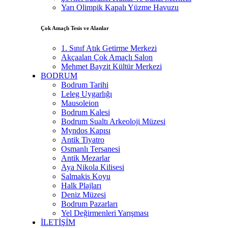
Yarı Olimpik Kapalı Yüzme Havuzu
Çok Amaçlı Tesis ve Alanlar
1. Sınıf Atık Getirme Merkezi
Akçaalan Çok Amaçlı Salon
Mehmet Bayzit Kültür Merkezi
BODRUM
Bodrum Tarihi
Leleg Uygarlığı
Mausoleion
Bodrum Kalesi
Bodrum Sualtı Arkeoloji Müzesi
Myndos Kapısı
Antik Tiyatro
Osmanlı Tersanesi
Antik Mezarlar
Aya Nikola Kilisesi
Salmakis Koyu
Halk Plajları
Deniz Müzesi
Bodrum Pazarları
Yel Değirmenleri Yarışması
İLETİŞİM