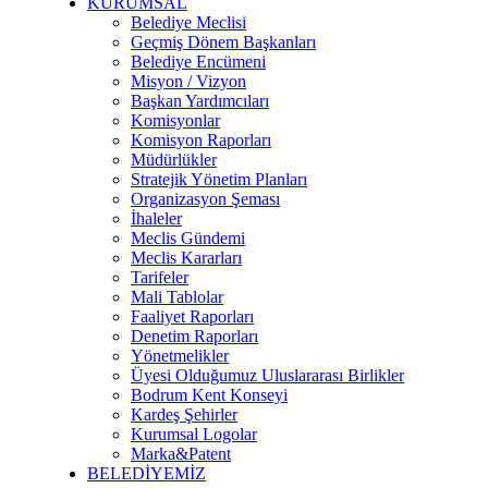
KURUMSAL
Belediye Meclisi
Geçmiş Dönem Başkanları
Belediye Encümeni
Misyon / Vizyon
Başkan Yardımcıları
Komisyonlar
Komisyon Raporları
Müdürlükler
Stratejik Yönetim Planları
Organizasyon Şeması
İhaleler
Meclis Gündemi
Meclis Kararları
Tarifeler
Mali Tablolar
Faaliyet Raporları
Denetim Raporları
Yönetmelikler
Üyesi Olduğumuz Uluslararası Birlikler
Bodrum Kent Konseyi
Kardeş Şehirler
Kurumsal Logolar
Marka&Patent
BELEDİYEMİZ