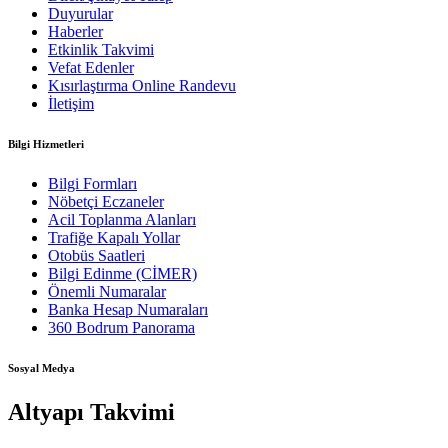
Duyurular
Haberler
Etkinlik Takvimi
Vefat Edenler
Kısırlaştırma Online Randevu
İletişim
Bilgi Hizmetleri
Bilgi Formları
Nöbetçi Eczaneler
Acil Toplanma Alanları
Trafiğe Kapalı Yollar
Otobüs Saatleri
Bilgi Edinme (CİMER)
Önemli Numaralar
Banka Hesap Numaraları
360 Bodrum Panorama
Sosyal Medya
Altyapı Takvimi