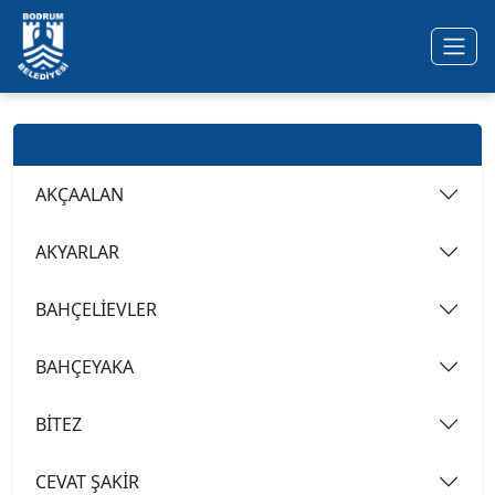
Ana içeriğe geç
Mahalleler
AKÇAALAN
AKYARLAR
BAHÇELİEVLER
BAHÇEYAKA
BİTEZ
CEVAT ŞAKİR