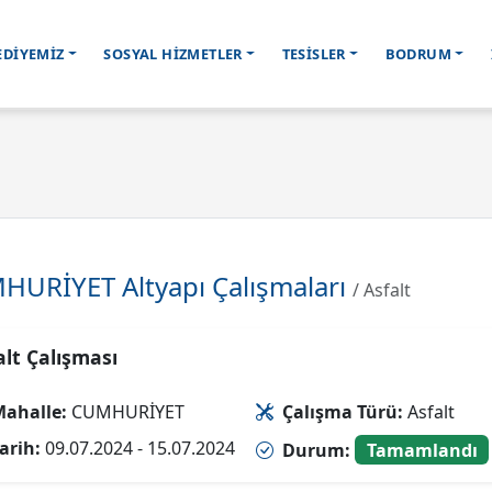
EDİYEMİZ
SOSYAL HİZMETLER
TESİSLER
BODRUM
HURİYET Altyapı Çalışmaları
/ Asfalt
alt Çalışması
ahalle:
CUMHURİYET
Çalışma Türü:
Asfalt
arih:
09.07.2024 - 15.07.2024
Durum:
Tamamlandı