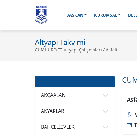
BAŞKAN
KURUMSAL
BEL
Ana içeriğe geç
Altyapı Takvimi
CUMHURİYET Altyapı Çalışmaları / Asfalt
CUM
Mahalleler
AKÇAALAN
Asf
AKYARLAR
M
T
BAHÇELİEVLER