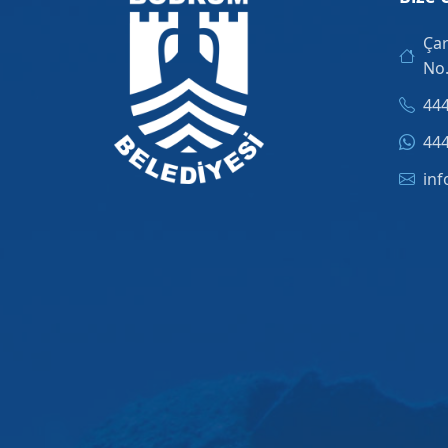
Çar
No
444
444
inf