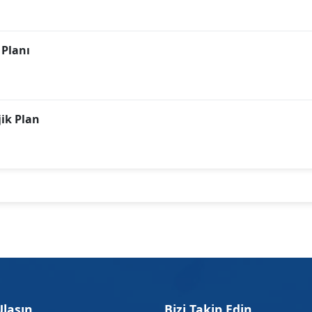
 Planı
ik Plan
Ulaşın
Bizi Takip Edin