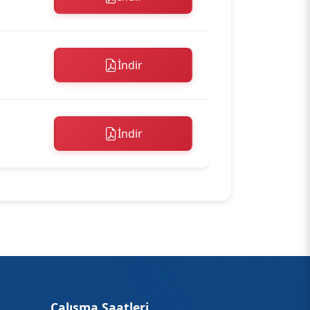
İndir
İndir
Çalışma Saatleri