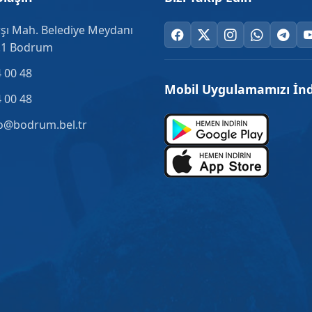
şı Mah. Belediye Meydanı
.1 Bodrum
 00 48
Mobil Uygulamamızı İnd
 00 48
o@bodrum.bel.tr