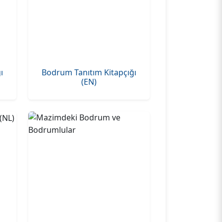
ı
Bodrum Tanıtım Kitapçığı
(EN)