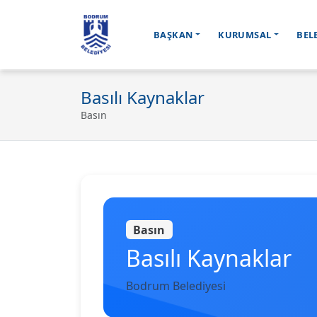
BAŞKAN
KURUMSAL
BEL
Ana içeriğe geç
Basılı Kaynaklar
Basın
Basın
Basılı Kaynaklar
Bodrum Belediyesi