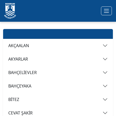
Ana içeriğe geç
Mahalleler
AKÇAALAN
AKYARLAR
BAHÇELİEVLER
BAHÇEYAKA
BİTEZ
CEVAT ŞAKİR