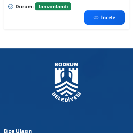
Durum:
Tamamlandı
İncele
Bize Ulaşın