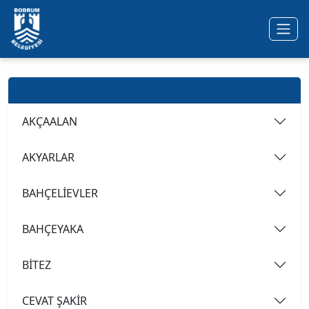
Ana içeriğe geç
Mahalleler
AKÇAALAN
AKYARLAR
BAHÇELİEVLER
BAHÇEYAKA
BİTEZ
CEVAT ŞAKİR