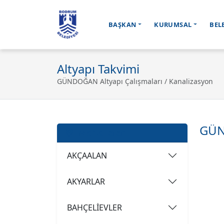
BAŞKAN
KURUMSAL
BEL
Ana içeriğe geç
Altyapı Takvimi
GÜNDOĞAN Altyapı Çalışmaları / Kanalizasyon
GÜN
Mahalleler
AKÇAALAN
AKYARLAR
BAHÇELİEVLER