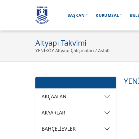
BAŞKAN
KURUMSAL
BEL
Ana içeriğe geç
Altyapı Takvimi
YENİKÖY Altyapı Çalışmaları / Asfalt
YENİ
Mahalleler
AKÇAALAN
AKYARLAR
BAHÇELİEVLER