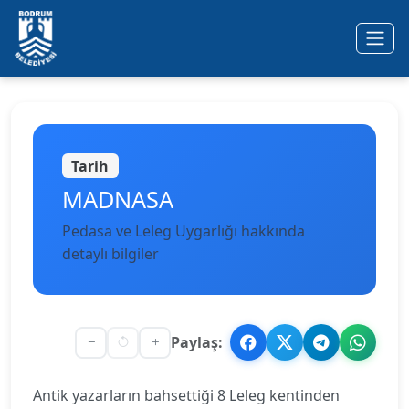
Ana içeriğe geç
Tarih
MADNASA
Pedasa ve Leleg Uygarlığı hakkında
detaylı bilgiler
Paylaş:
Antik yazarların bahsettiği 8 Leleg kentinden