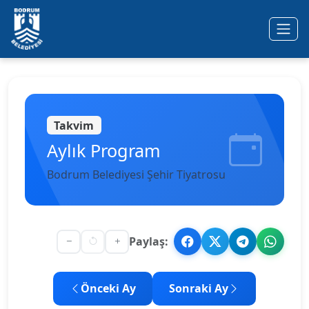
Ana içeriğe geç
Takvim
Aylık Program
Bodrum Belediyesi Şehir Tiyatrosu
Paylaş:
Önceki Ay
Sonraki Ay