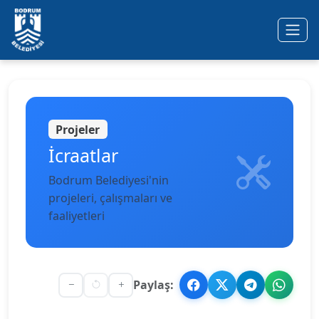
Ana içeriğe geç
Projeler
İcraatlar
Bodrum Belediyesi'nin
projeleri, çalışmaları ve
faaliyetleri
Paylaş: