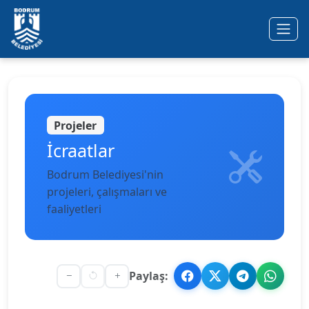
Ana içeriğe geç
Projeler
İcraatlar
Bodrum Belediyesi'nin
projeleri, çalışmaları ve
faaliyetleri
Paylaş: