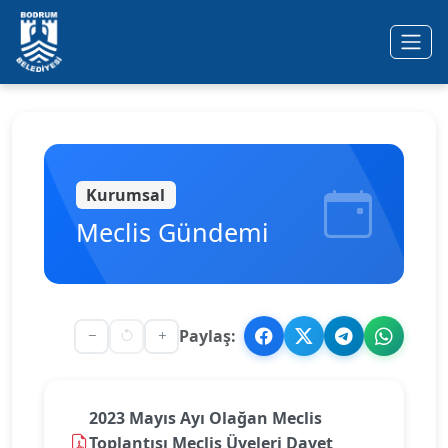
Ana içeriğe geç
Kurumsal
Meclis Gündemi
Paylaş:
2023 Mayıs Ayı Olağan Meclis
Toplantısı Meclis Üyeleri Davet