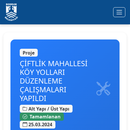
Ana içeriğe geç
Proje
ÇİFTLİK MAHALLESİ
KÖY YOLLARI
DÜZENLEME
ÇALIŞMALARI
YAPILDI
Alt Yapı / Üst Yapı
Tamamlanan
25.03.2024