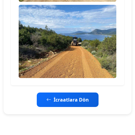
İcraatlara Dön