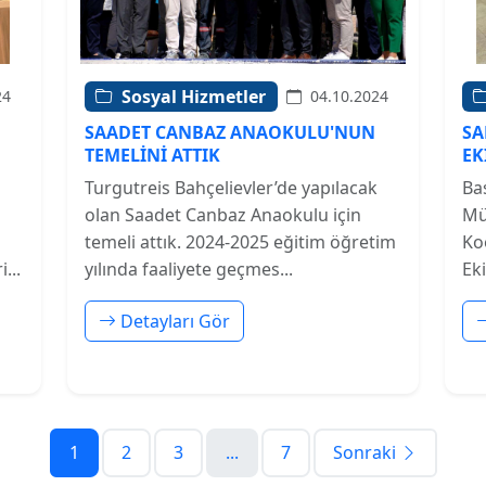
Sosyal Hizmetler
24
04.10.2024
SAADET CANBAZ ANAOKULU'NUN
SA
TEMELİNİ ATTIK
EK
S
Turgutreis Bahçelievler’de yapılacak
Bas
olan Saadet Canbaz Anaokulu için
Mü
temeli attık. 2024-2025 eğitim öğretim
Ko
...
yılında faaliyete geçmes...
Eki
Detayları Gör
1
2
3
...
7
Sonraki