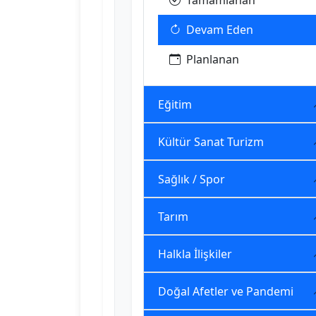
Tamamlanan
Devam Eden
Planlanan
Eğitim
Kültür Sanat Turizm
Sağlık / Spor
Tarım
Halkla İlişkiler
Doğal Afetler ve Pandemi