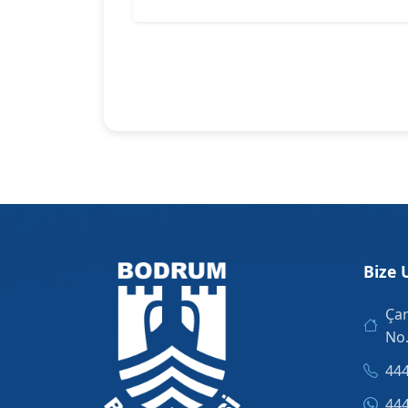
Bize 
Çar
No
444
444