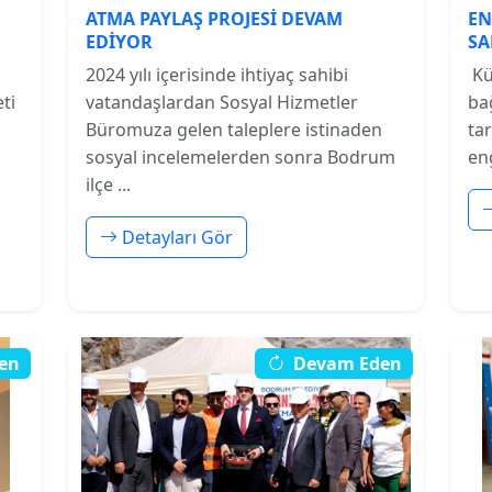
ATMA PAYLAŞ PROJESİ DEVAM
EN
EDİYOR
SA
SA
2024 yılı içerisinde ihtiyaç sahibi
Kü
ti
vatandaşlardan Sosyal Hizmetler
ba
Büromuza gelen taleplere istinaden
ta
sosyal incelemelerden sonra Bodrum
eng
ilçe ...
Detayları Gör
en
Devam Eden