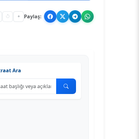
Paylaş:
craat Ara