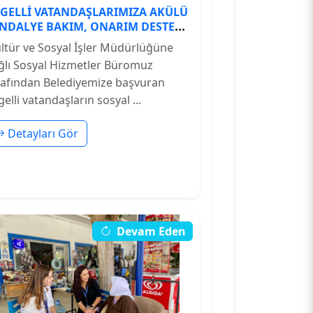
GELLİ VATANDAŞLARIMIZA AKÜLÜ
NDALYE BAKIM, ONARIM DESTEĞİ
ĞLIYORUZ.
ltür ve Sosyal İşler Müdürlüğüne
ğlı Sosyal Hizmetler Büromuz
rafından Belediyemize başvuran
elli vatandaşların sosyal ...
Detayları Gör
Devam Eden