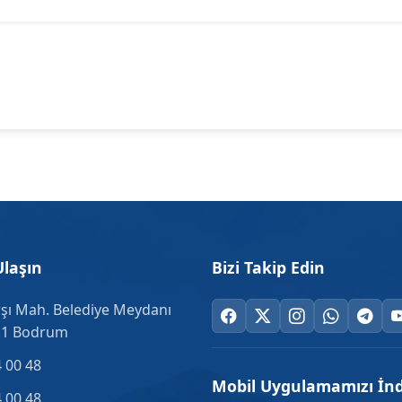
Ulaşın
Bizi Takip Edin
şı Mah. Belediye Meydanı
.1 Bodrum
 00 48
Mobil Uygulamamızı İnd
 00 48