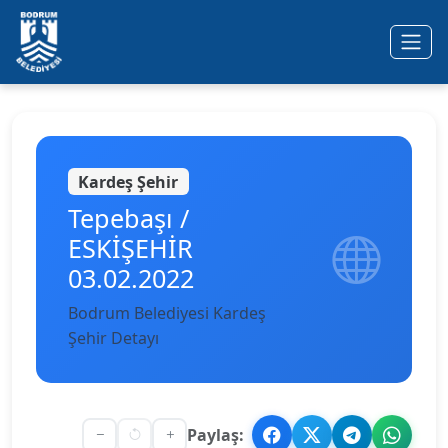
Ana içeriğe geç
Kardeş Şehir
Tepebaşı /
ESKİŞEHİR
03.02.2022
Bodrum Belediyesi Kardeş
Şehir Detayı
Paylaş: