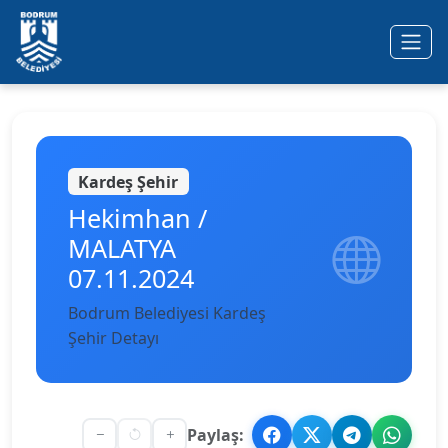
Ana içeriğe geç
Kardeş Şehir
Hekimhan /
MALATYA
07.11.2024
Bodrum Belediyesi Kardeş
Şehir Detayı
Paylaş: