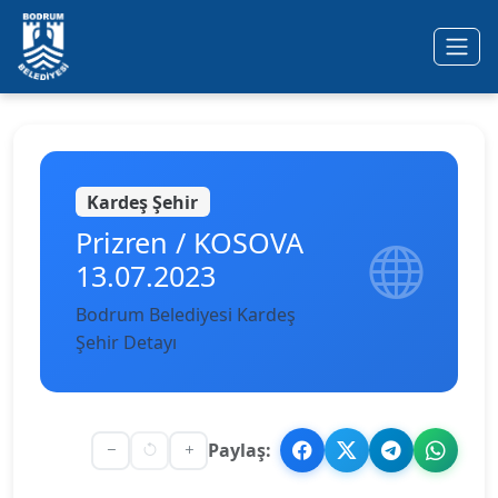
Ana içeriğe geç
Kardeş Şehir
Prizren / KOSOVA
13.07.2023
Bodrum Belediyesi Kardeş
Şehir Detayı
Paylaş: