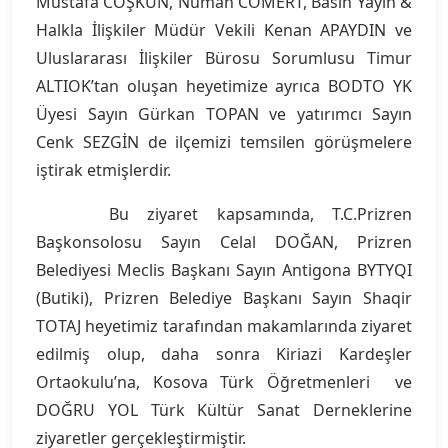
Mustafa COŞKUN, Numan CÖMERT, Basın Yayın &
Halkla İlişkiler Müdür Vekili Kenan APAYDIN ve
Uluslararası İlişkiler Bürosu Sorumlusu Timur
ALTIOK’tan oluşan heyetimize ayrıca BODTO YK
Üyesi Sayın Gürkan TOPAN ve yatırımcı Sayın
Cenk SEZGİN de ilçemizi temsilen görüşmelere
iştirak etmişlerdir.
Bu ziyaret kapsamında, T.C.Prizren
Başkonsolosu Sayın Celal DOĞAN, Prizren
Belediyesi Meclis Başkanı Sayın Antigona BYTYQI
(Butiki), Prizren Belediye Başkanı Sayın Shaqir
TOTAJ heyetimiz tarafından makamlarında ziyaret
edilmiş olup, daha sonra Kiriazi Kardeşler
Ortaokulu’na, Kosova Türk Öğretmenleri ve
DOĞRU YOL Türk Kültür Sanat Derneklerine
ziyaretler gerçekleştirmiştir.