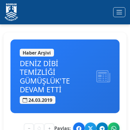
Ana içeriğe geç
Haber Arşivi
DENİZ DİBİ
TEMİZLİĞİ
GÜMÜŞLÜK'TE
DEVAM ETTİ
24.03.2019
Paylaş: