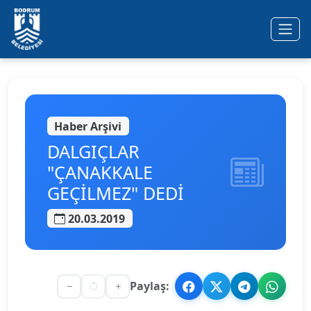
Ana içeriğe geç
Haber Arşivi
DALGIÇLAR
"ÇANAKKALE
GEÇİLMEZ" DEDİ
20.03.2019
Paylaş: