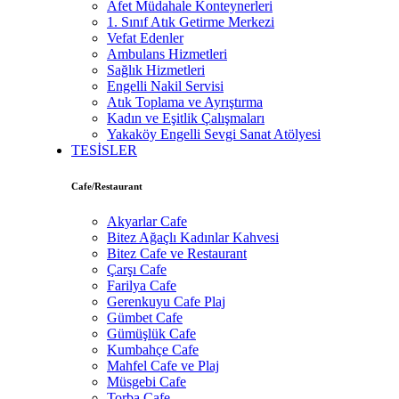
Afet Müdahale Konteynerleri
1. Sınıf Atık Getirme Merkezi
Vefat Edenler
Ambulans Hizmetleri
Sağlık Hizmetleri
Engelli Nakil Servisi
Atık Toplama ve Ayrıştırma
Kadın ve Eşitlik Çalışmaları
Yakaköy Engelli Sevgi Sanat Atölyesi
TESİSLER
Cafe/Restaurant
Akyarlar Cafe
Bitez Ağaçlı Kadınlar Kahvesi
Bitez Cafe ve Restaurant
Çarşı Cafe
Farilya Cafe
Gerenkuyu Cafe Plaj
Gümbet Cafe
Gümüşlük Cafe
Kumbahçe Cafe
Mahfel Cafe ve Plaj
Müsgebi Cafe
Torba Cafe