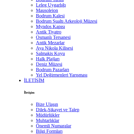
Leleg Uygarlığı
Mausoleion
Bodrum Kalesi
Bodrum Sualtı Arkeoloji Müzesi
Myndos Kapısı
Antik Tiyatro
Osmanlı Tersanesi
Antik Mezarlar
Aya Nikola Kilisesi
Salmakis Koyu
Halk Plajları
Deniz Müzesi
Bodrum Pazarları
Yel Değirmenleri Yarışması
İLETİŞİM
İletişim
Bize Ulaşın
Dilek-Şikayet ve Talep
Müdürlükler
Muhtarlıklar
Önemli Numaralar
Bilgi Formları