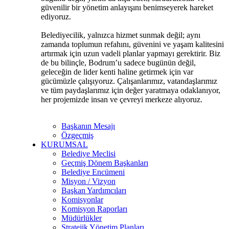
güvenilir bir yönetim anlayışını benimseyerek hareket
ediyoruz.
Belediyecilik, yalnızca hizmet sunmak değil; aynı
zamanda toplumun refahını, güvenini ve yaşam kalitesini
artırmak için uzun vadeli planlar yapmayı gerektirir. Biz
de bu bilinçle, Bodrum’u sadece bugünün değil,
geleceğin de lider kenti haline getirmek için var
gücümüzle çalışıyoruz. Çalışanlarımız, vatandaşlarımız
ve tüm paydaşlarımız için değer yaratmaya odaklanıyor,
her projemizde insan ve çevreyi merkeze alıyoruz.
Başkanın Mesajı
Özgeçmiş
KURUMSAL
Belediye Meclisi
Geçmiş Dönem Başkanları
Belediye Encümeni
Misyon / Vizyon
Başkan Yardımcıları
Komisyonlar
Komisyon Raporları
Müdürlükler
Stratejik Yönetim Planları