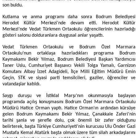
son buldu.
Kutlama ve anma programı daha sonra Bodrum Belediyesi
Herodot Kültür Merkezi’nde devam etti. Herodot Kültür
Merkezi’nde Vedat Türkmen Ortaokulu öğrencilerinin hazırladığı
gösteri salonu dolduranlara duygusal anlar yaşattı.
Vedat Türkmen Ortaokulu ve Bodrum Özel Marmara
Ortaokulu’nun ortaklaşa hazırladıkları programa Bodrum
Kaymakamı Bekir Yılmaz, Bodrum Belediyesi Başkan Yardımcısı
Taner Uslu, Cumhuriyet Başsavcı Vekili Tolga Yamalı, Garnizon
Komutanı Albay İzzet Adagideli, İlçe Milli Eğitim Müdürü Emin
Geçin, STK ve siyasi parti temsilcileri, gaziler, öğrenciler ve
vatandaşlar katıldı.
Saygı duruşu ve İstiklal Marşı’nın okunmasıyla başlayan
programda açılış konuşmasını Bodrum Özel Marmara Ortaokulu
Müdürü Hatice Orman yaptı. Hatice Orman’ın ardından kürsüye
gelen Bodrum Kaymakamı Bekir Yılmaz, Çanakkale Zaferi'nin
tarihi şanla ve şerefle dolu, çok önemli bir zafer olduğunu
belirterek, başta Türkiye Cumhuriyeti’nin kurucusu Ulu Önder Gazi
Mustafa Kemal Atatürk başta olmak üzere tüm silah arkadaşlarını