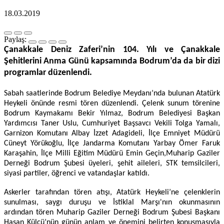
18.03.2019
Paylaş:
Çanakkale Deniz Zaferi’nin 104. Yılı ve Çanakkale
Şehitlerini Anma Günü kapsamında Bodrum’da da bir dizi
programlar düzenlendi.
Sabah saatlerinde Bodrum Belediye Meydanı’nda bulunan Atatürk
Heykeli önünde resmi tören düzenlendi. Çelenk sunum törenine
Bodrum Kaymakamı Bekir Yılmaz, Bodrum Belediyesi Başkan
Yardımcısı Taner Uslu, Cumhuriyet Başsavcı Vekili Tolga Yamalı,
Garnizon Komutanı Albay İzzet Adagideli, İlçe Emniyet Müdürü
Cüneyt Yörükoğlu, İlçe Jandarma Komutanı Yarbay Ömer Faruk
Karaşahin, İlçe Milli Eğitim Müdürü Emin Geçin,Muharip Gaziler
Derneği Bodrum Şubesi üyeleri, şehit aileleri, STK temsilcileri,
siyasi partiler, öğrenci ve vatandaşlar katıldı.
Askerler tarafından tören atışı, Atatürk Heykeli’ne çelenklerin
sunulması, saygı duruşu ve İstiklal Marşı'nın okunmasının
ardından tören Muharip Gaziler Derneği Bodrum Şubesi Başkanı
Hasan Külcü’nün günün anlam ve önemini belirten konuşmasıyla