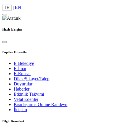
|
EN
TR
Hızlı Erişim
Popüler Hizmetler
E-Belediye
E-İmar
E-Ruhsat
Dilek/Şikayet/Talep
Duyurular
Haberler
Etkinlik Takvimi
Vefat Edenler
Kısırlaştırma Online Randevu
İletişim
Bilgi Hizmetleri