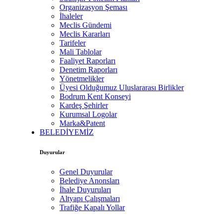
Organizasyon Şeması
İhaleler
Meclis Gündemi
Meclis Kararları
Tarifeler
Mali Tablolar
Faaliyet Raporları
Denetim Raporları
Yönetmelikler
Üyesi Olduğumuz Uluslararası Birlikler
Bodrum Kent Konseyi
Kardeş Şehirler
Kurumsal Logolar
Marka&Patent
BELEDİYEMİZ
Duyurular
Genel Duyurular
Belediye Anonsları
İhale Duyuruları
Altyapı Çalışmaları
Trafiğe Kapalı Yollar