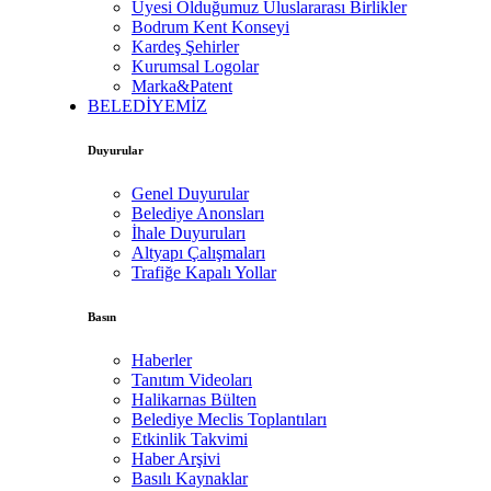
Üyesi Olduğumuz Uluslararası Birlikler
Bodrum Kent Konseyi
Kardeş Şehirler
Kurumsal Logolar
Marka&Patent
BELEDİYEMİZ
Duyurular
Genel Duyurular
Belediye Anonsları
İhale Duyuruları
Altyapı Çalışmaları
Trafiğe Kapalı Yollar
Basın
Haberler
Tanıtım Videoları
Halikarnas Bülten
Belediye Meclis Toplantıları
Etkinlik Takvimi
Haber Arşivi
Basılı Kaynaklar