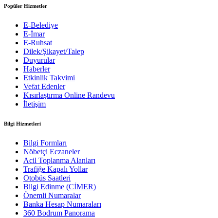
Popüler Hizmetler
E-Belediye
E-İmar
E-Ruhsat
Dilek/Şikayet/Talep
Duyurular
Haberler
Etkinlik Takvimi
Vefat Edenler
Kısırlaştırma Online Randevu
İletişim
Bilgi Hizmetleri
Bilgi Formları
Nöbetçi Eczaneler
Acil Toplanma Alanları
Trafiğe Kapalı Yollar
Otobüs Saatleri
Bilgi Edinme (CİMER)
Önemli Numaralar
Banka Hesap Numaraları
360 Bodrum Panorama