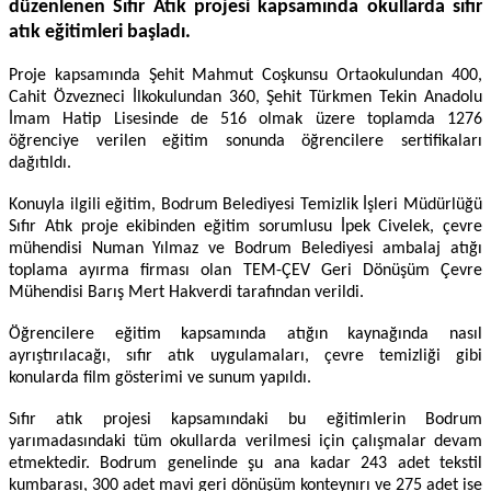
düzenlenen Sıfır Atık projesi kapsamında okullarda sıfır
atık eğitimleri başladı.
Proje kapsamında Şehit Mahmut Coşkunsu Ortaokulundan 400,
Cahit Özvezneci İlkokulundan 360, Şehit Türkmen Tekin Anadolu
İmam Hatip Lisesinde de 516 olmak üzere toplamda 1276
öğrenciye verilen eğitim sonunda öğrencilere sertifikaları
dağıtıldı.
Konuyla ilgili eğitim, Bodrum Belediyesi Temizlik İşleri Müdürlüğü
Sıfır Atık proje ekibinden eğitim sorumlusu İpek Civelek, çevre
mühendisi Numan Yılmaz ve Bodrum Belediyesi ambalaj atığı
toplama ayırma firması olan TEM-ÇEV Geri Dönüşüm Çevre
Mühendisi Barış Mert Hakverdi tarafından verildi.
Öğrencilere eğitim kapsamında atığın kaynağında nasıl
ayrıştırılacağı, sıfır atık uygulamaları, çevre temizliği gibi
konularda film gösterimi ve sunum yapıldı.
Sıfır atık projesi kapsamındaki bu eğitimlerin Bodrum
yarımadasındaki tüm okullarda verilmesi için çalışmalar devam
etmektedir. Bodrum genelinde şu ana kadar 243 adet tekstil
kumbarası, 300 adet mavi geri dönüşüm konteynırı ve 275 adet ise