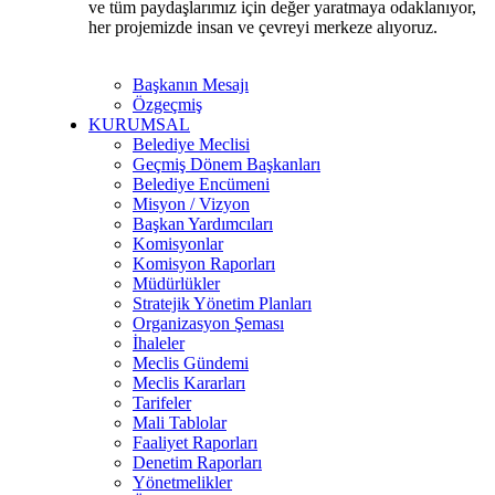
ve tüm paydaşlarımız için değer yaratmaya odaklanıyor,
her projemizde insan ve çevreyi merkeze alıyoruz.
Başkanın Mesajı
Özgeçmiş
KURUMSAL
Belediye Meclisi
Geçmiş Dönem Başkanları
Belediye Encümeni
Misyon / Vizyon
Başkan Yardımcıları
Komisyonlar
Komisyon Raporları
Müdürlükler
Stratejik Yönetim Planları
Organizasyon Şeması
İhaleler
Meclis Gündemi
Meclis Kararları
Tarifeler
Mali Tablolar
Faaliyet Raporları
Denetim Raporları
Yönetmelikler