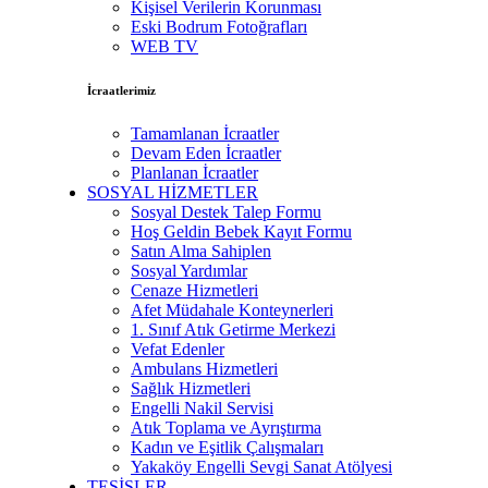
Kişisel Verilerin Korunması
Eski Bodrum Fotoğrafları
WEB TV
İcraatlerimiz
Tamamlanan İcraatler
Devam Eden İcraatler
Planlanan İcraatler
SOSYAL HİZMETLER
Sosyal Destek Talep Formu
Hoş Geldin Bebek Kayıt Formu
Satın Alma Sahiplen
Sosyal Yardımlar
Cenaze Hizmetleri
Afet Müdahale Konteynerleri
1. Sınıf Atık Getirme Merkezi
Vefat Edenler
Ambulans Hizmetleri
Sağlık Hizmetleri
Engelli Nakil Servisi
Atık Toplama ve Ayrıştırma
Kadın ve Eşitlik Çalışmaları
Yakaköy Engelli Sevgi Sanat Atölyesi
TESİSLER