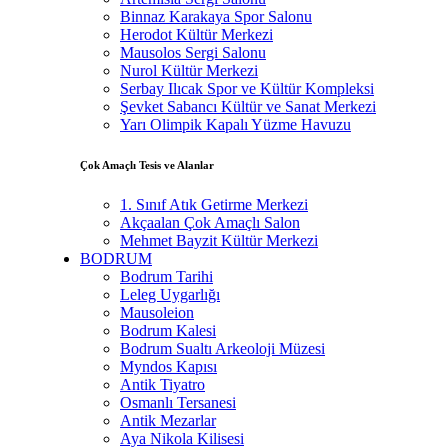
Binnaz Karakaya Spor Salonu
Herodot Kültür Merkezi
Mausolos Sergi Salonu
Nurol Kültür Merkezi
Serbay Ilıcak Spor ve Kültür Kompleksi
Şevket Sabancı Kültür ve Sanat Merkezi
Yarı Olimpik Kapalı Yüzme Havuzu
Çok Amaçlı Tesis ve Alanlar
1. Sınıf Atık Getirme Merkezi
Akçaalan Çok Amaçlı Salon
Mehmet Bayzit Kültür Merkezi
BODRUM
Bodrum Tarihi
Leleg Uygarlığı
Mausoleion
Bodrum Kalesi
Bodrum Sualtı Arkeoloji Müzesi
Myndos Kapısı
Antik Tiyatro
Osmanlı Tersanesi
Antik Mezarlar
Aya Nikola Kilisesi