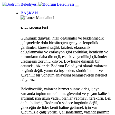
BAŞKAN
Tamer MANDALİNCİ
Günümüz dünyası, hızlı değişimler ve beklenmedik
gelişmelerle dolu bir süreçten geçiyor. Jeopolitik
gerilimler, küresel sağlık krizleri, ekonomik
dalgalanmalar ve enflasyon gibi zorluklar, kentlerin ve
kurumların daha dirençli, esnek ve yenilikçi çözümler
üretmesini zorunlu kılıyor. Böylesine dinamik bir
ortamda, bizler de Bodrum Belediyesi olarak yalnızca
bugünü değil, yarını da inşa eden, sürdürülebilir ve
güvenilir bir yönetim anlayışını benimseyerek hareket
ediyoruz.
Belediyecilik, yalnızca hizmet sunmak değil; aynı
zamanda toplumun refahını, güvenini ve yaşam kalitesini
artırmak için uzun vadeli planlar yapmayı gerektirir. Biz
de bu bilinçle, Bodrum’u sadece bugünün değil,
geleceğin de lider kenti haline getirmek için var
gücümüzle çalışıyoruz. Çalışanlarımız, vatandaşlarımız