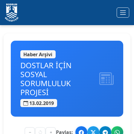
Ana içeriğe geç
Haber Arşivi
DOSTLAR İÇİN
SOSYAL
SORUMLULUK
PROJESİ
13.02.2019
Paylaş: