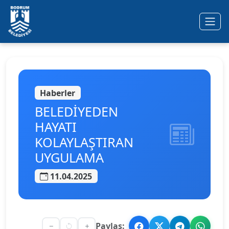
Ana içeriğe geç
Haberler
BELEDİYEDEN
HAYATI
KOLAYLAŞTIRAN
UYGULAMA
11.04.2025
Paylaş: