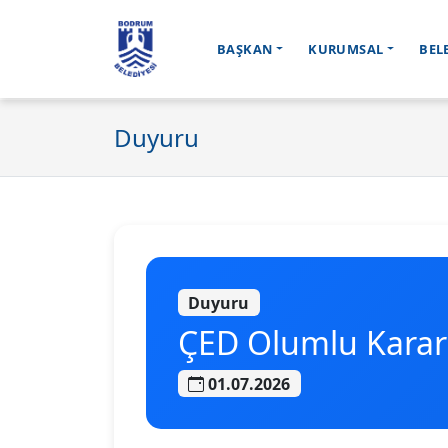
BAŞKAN
KURUMSAL
BEL
Ana içeriğe geç
Duyuru
Duyuru
ÇED Olumlu Kararı 
01.07.2026