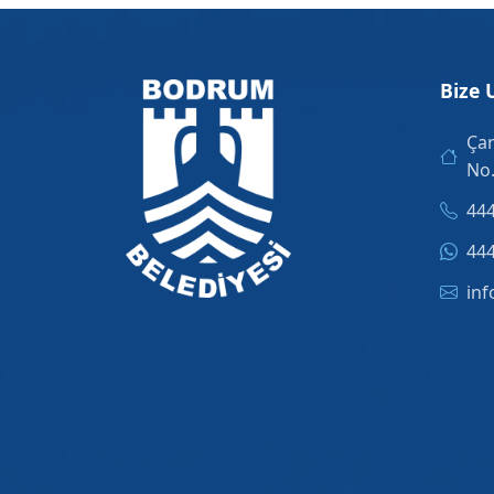
Bize 
Çar
No
444
444
inf