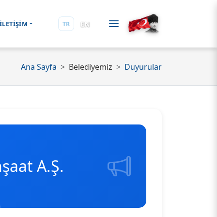
EN
İLETİŞİM
TR
Ana Sayfa
Belediyemiz
Duyurular
nşaat A.Ş.