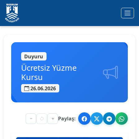
Ana içeriğe geç
Duyuru
Ücretsiz Yüzme
Kursu
26.06.2026
Paylaş: