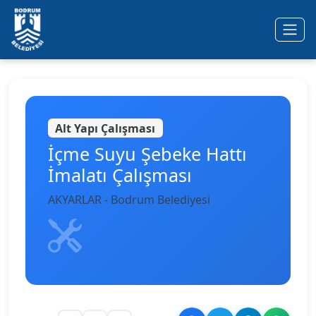
Ana içeriğe geç
Alt Yapı Çalışması
İçme Suyu Şebeke Hattı
İmalatı Çalışması
AKYARLAR - Bodrum Belediyesi