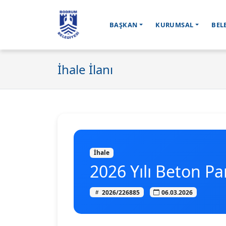
BAŞKAN
KURUMSAL
BEL
İhale İlanı
İhale
2026 Yılı Beton P
2026/226885
06.03.2026