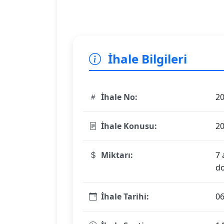
İhale Bilgileri
İhale No:
2
İhale Konusu:
20
Miktarı:
7 
do
İhale Tarihi:
06