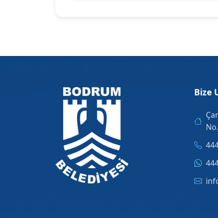
Bize 
Çar
No
444
444
inf