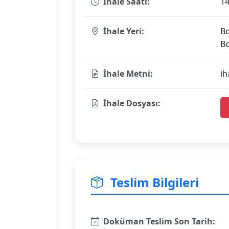
İhale Saati:
14
İhale Yeri:
Bo
B
İhale Metni:
ih
İhale Dosyası:
Teslim Bilgileri
Doküman Teslim Son Tarih: