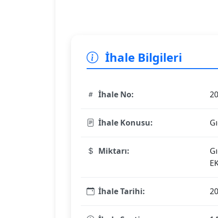
İhale Bilgileri
İhale No:
2
İhale Konusu:
Gı
Miktarı:
Gı
EK
İhale Tarihi:
20