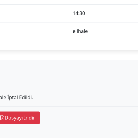
14:30
e ihale
ale İptal Edildi.
Dosyayı İndir