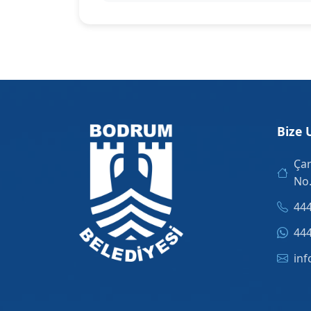
Bize 
Çar
No
444
444
inf