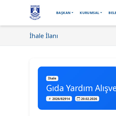
BAŞKAN
KURUMSAL
BEL
İhale İlanı
İhale
Gıda Yardım Alışve
2026/82914
20.02.2026