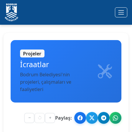
Ana içeriğe geç
Projeler
İcraatlar
Bodrum Belediyesi'nin
projeleri, çalışmaları ve
faaliyetleri
Paylaş: