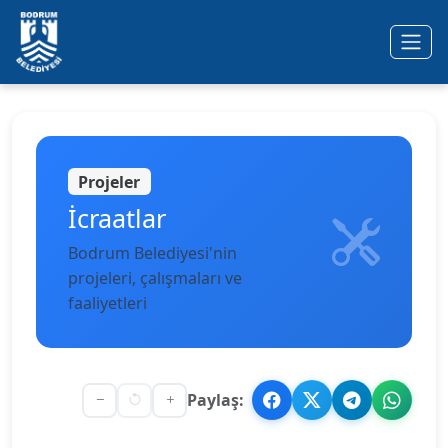
Ana içeriğe geç
Projeler
İcraatlar
Bodrum Belediyesi'nin
projeleri, çalışmaları ve
faaliyetleri
Paylaş: