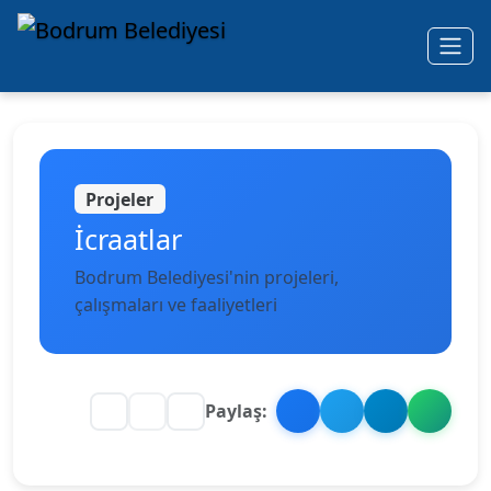
Ana içeriğe geç
Projeler
İcraatlar
Bodrum Belediyesi'nin projeleri,
çalışmaları ve faaliyetleri
Paylaş: