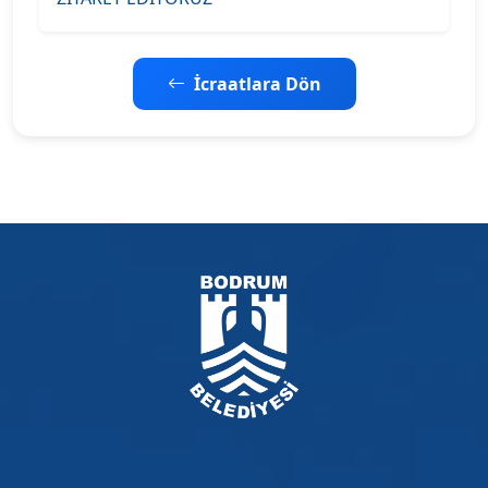
İcraatlara Dön