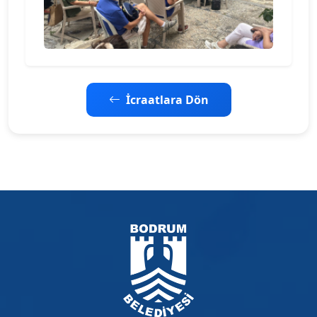
İcraatlara Dön