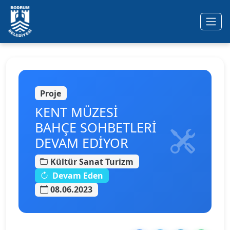
Ana içeriğe geç
Proje
KENT MÜZESİ
BAHÇE SOHBETLERİ
DEVAM EDİYOR
Kültür Sanat Turizm
Devam Eden
08.06.2023