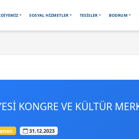
EDİYEMİZ
SOSYAL HİZMETLER
TESİSLER
BODRUM
ESİ KONGRE VE KÜLTÜR MERK
lanan
31.12.2023