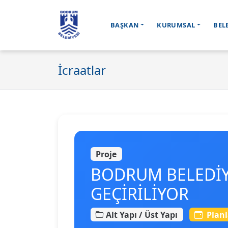
BAŞKAN
KURUMSAL
BEL
Ana içeriğe geç
İcraatlar
Proje
BODRUM BELEDİY
GEÇİRİLİYOR
Alt Yapı / Üst Yapı
Plan