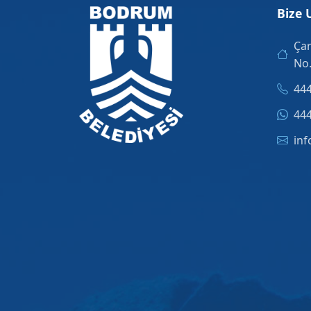
Bize 
Çar
No
444
444
inf