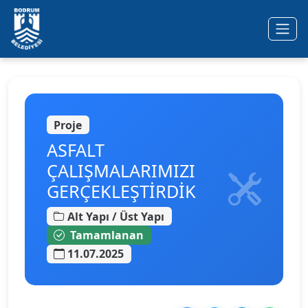
Ana içeriğe geç
Proje
ASFALT
ÇALIŞMALARIMIZI
GERÇEKLEŞTİRDİK
Alt Yapı / Üst Yapı
Tamamlanan
11.07.2025